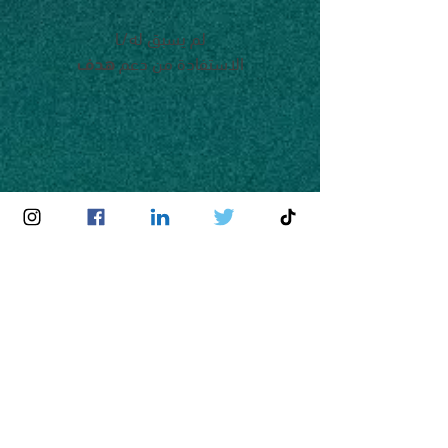
لم يسبق له/ـا
الاستفادة من دعم
هدف
لا يملك/تملك
سجلًا تجاريًا