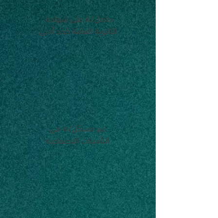
حاصل/ـة على شهادة
الثانوية العامة كحد أدنى
غير مسجّل/ـة في
التأمينات الاجتماعية