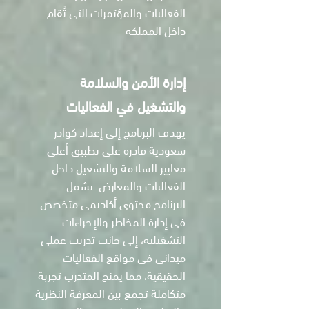
الفعاليات والمؤتمرات التي تُقام
داخل المملكة
إدارة اﻷﻣﻦ واﻟﺴﻼﻣﺔ
واﻟﺘﺸﻐﻴﻞ ﻓﻲ اﻟﻔﻌﺎﻟﻴﺎت
يهدف البرنامج إلى إعداد كوادر
سعودية قادرة على تطبيق أعلى
معايير السلامة والتشغيل داخل
الفعاليات والمعارض. يشمل
البرنامج محتوى أكاديمي متخصص
في إدارة المخاطر والإجراءات
التشغيلية، إلى جانب تدريب عملي
ميداني في مواقع الفعاليات
الحقيقية، مما يمنح المتدرب تجربة
متكاملة تجمع بين المعرفة النظرية