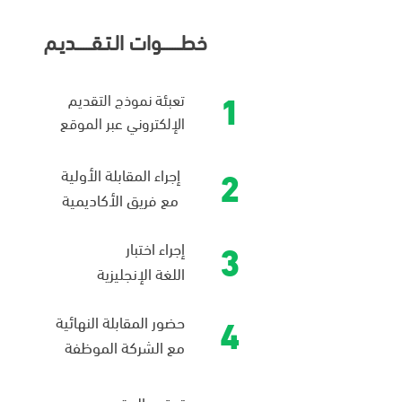
خطـــــــوات الـتـقــــــديـم
مكافأة شهرية
طوال فترة التدريب
1
تعبئة نموذج التقديم
الإلكتروني عبر الموقع
2
إجراء المقابلة الأولية
برنامج متكامل
مع فريق الأكاديمية
لغوي، أكاديمي، وتطبيقي
3
إجراء اختبار
كل هذا في سنة واحدة فقط
اللغة الإنجليزية
تدريب مكثف يجهزك لسوق العمل في 12 شهرًا
4
حضور المقابلة النهائية
مع الشركة الموظفة
توقيع العقود مع