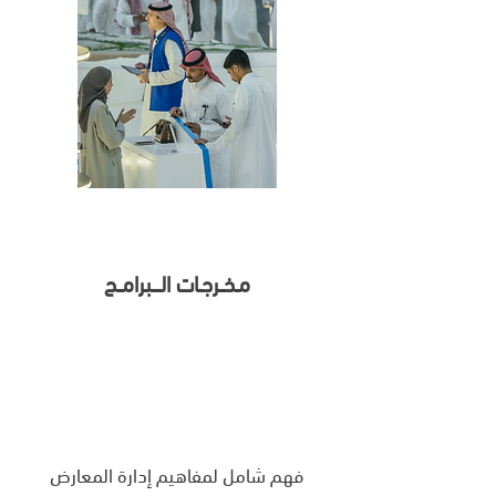
مـخــرجـات الــــبرامــج
فهم شامل لمفاهيم إدارة المعارض