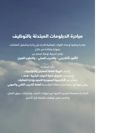
مبادرة الدبلومات المبتدئة بالتوظيف
مبادرة وطنية لإعداد الكوادر الوطنية قادرة على إدارة وتشغيل الفعاليات
بمهارة وكفاءة من خلال
برامج تدريبية نوعية تجمع بين
التأهيل
الأكاديمي - والتدريب العملي - والتطوير
اللغوي
تنفَّذ المبادرة
بإشراف
الهيئة العامة للمعارض والمؤتمرات
وبدعم من
صندوق تنمية الموارد البشرية
(
هدف
)
وتقدَّم عبر
الأكاديمية السعودية للترفيه وإدارة الفعاليات
وهي جهة غير ربحية تحت مظلة المؤسسة
العامة للتدريب التقني والمهني
المبادرة مصممة لتجسير الفجوة بين مهارات الشباب واحتياجات سوق العمل،
وتضمن فرص توظيف حقيقية قبل التخرج